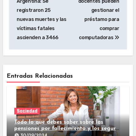
Argentina: Se
docentes pueden
registraron 25
gestionar el
nuevas muertes y las
préstamo para
víctimas fatales
comprar
ascienden a 3466
computadoras
Entradas Relacionadas
Sociedad
Todo lo que debes saber sobre las
pensiones por fallecimiento y los seguros
de vida
30/09/2024