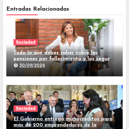
Entradas Relacionadas
Sociedad
Todo lo que debes saber sobre las
pensiones por fallecimiento y los seguros
de vida
30/09/2024
Sociedad
El Gobierno entregó microcréditos para
más de 200 emprendedores de la