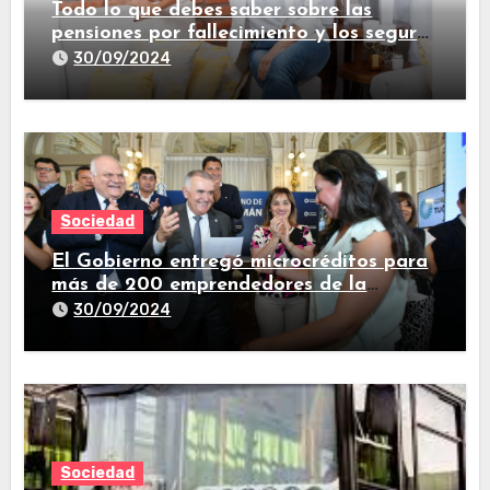
Todo lo que debes saber sobre las
pensiones por fallecimiento y los seguros
de vida
30/09/2024
Sociedad
El Gobierno entregó microcréditos para
más de 200 emprendedores de la
provincia
30/09/2024
Sociedad