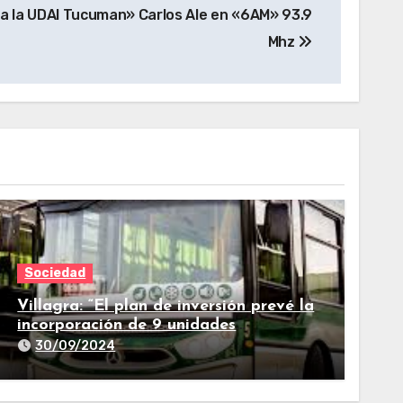
 a la UDAI Tucuman» Carlos Ale en «6AM» 93.9
Mhz
Sociedad
Villagra: “El plan de inversión prevé la
incorporación de 9 unidades
adicionales para 2025″
30/09/2024