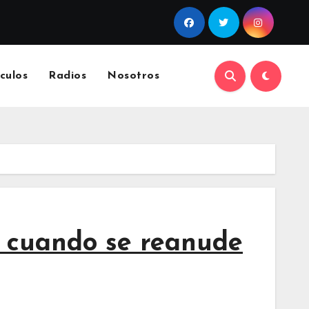
culos
Radios
Nosotros
o cuando se reanude