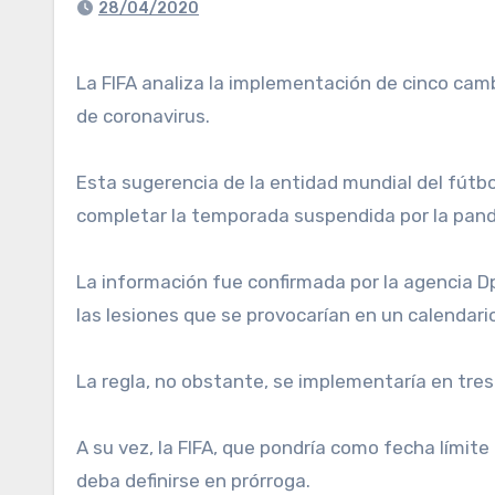
28/04/2020
La FIFA analiza la implementación de cinco cambios por partido como una medida excepcional para cuando se reanude el fútbol luego de la pandemia
de coronavirus.
Esta sugerencia de la entidad mundial del fútbol
completar la temporada suspendida por la pan
La información fue confirmada por la agencia Dp
las lesiones que se provocarían en un calendari
La regla, no obstante, se implementaría en tres
A su vez, la FIFA, que pondría como fecha límite
deba definirse en prórroga.