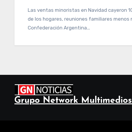
Las ventas minoristas en Navidad cayeron 10,1% interanual, debido a la baja en los ingresos
de los hogares, reuniones familiares menos n
Confederación Argentina…
Grupo Network Multimedios