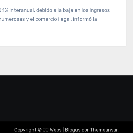
umerosas y el comercio ilegal, informó la
Copyright © JJ Webs
|
Blogus
por
Themeansar
.