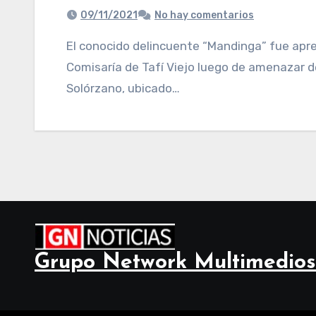
09/11/2021
No hay comentarios
El conocido delincuente “Mandinga” fue aprehendido este lunes por efectivos de la
Comisaría de Tafí Viejo luego de amenazar de
Solórzano, ubicado…
Grupo Network Multimedios