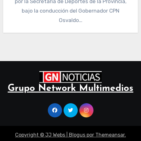
por la Secretaría de Deportes de la Provincia,
bajo la conducción del Gobernador CPN
Osvaldo…
Grupo Network Multimedios
Copyright © JJ Webs
|
Blogus
por
Themeansar
.