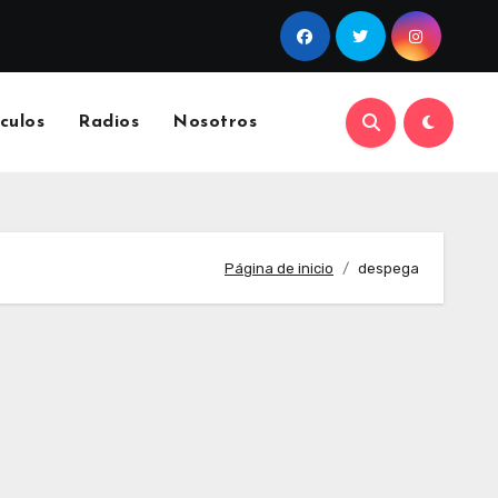
culos
Radios
Nosotros
Página de inicio
despega