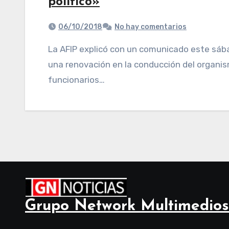
político»
06/10/2018
No hay comentarios
La AFIP explicó con un comunicado este sábado que «decidió esta semana llevar adelante
una renovación en la conducción del organis
funcionarios…
Grupo Network Multimedios