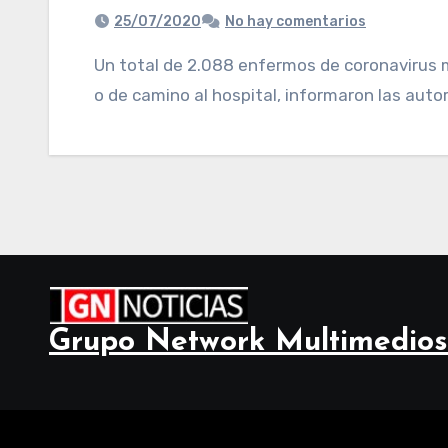
25/07/2020
No hay comentarios
Un total de 2.088 enfermos de coronavirus murieron en Perú en sus casas, en la vía pública
o de camino al hospital, informaron las autor
Grupo Network Multimedios