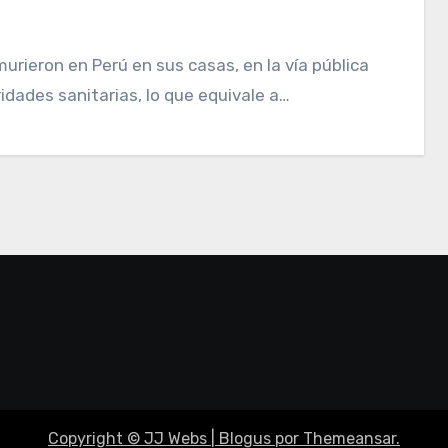
idades sanitarias, lo que equivale a…
Copyright © JJ Webs
|
Blogus
por
Themeansar
.