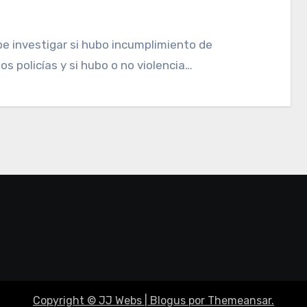
os policías y si hubo o no violencia…
Copyright © JJ Webs
|
Blogus
por
Themeansar
.