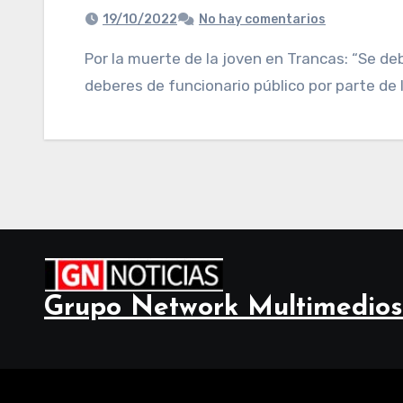
19/10/2022
No hay comentarios
Por la muerte de la joven en Trancas: “Se debe investigar si hubo incumplimiento de
deberes de funcionario público por parte de l
Grupo Network Multimedios