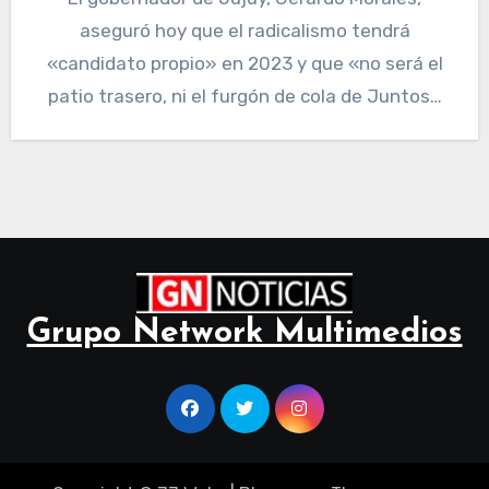
aseguró hoy que el radicalismo tendrá
«candidato propio» en 2023 y que «no será el
patio trasero, ni el furgón de cola de Juntos…
Grupo Network Multimedios