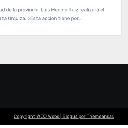
za Urquiza. «Esta acción tiene por…
Copyright © JJ Webs
|
Blogus
por
Themeansar
.