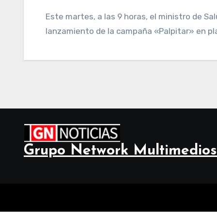
Este martes, a las 9 horas, el ministro de Salud de la provincia, Luis Medina Ruiz realizará el
lanzamiento de la campaña «Palpitar» en pla
Grupo Network Multimedios