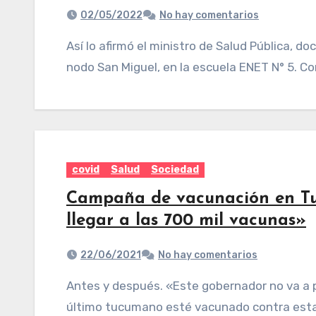
02/05/2022
No hay comentarios
Así lo afirmó el ministro de Salud Pública, doctor Luis Medina Ruiz, en el marco de su visita al
nodo San Miguel, en la escuela ENET N° 5. 
covid
Salud
Sociedad
Campaña de vacunación en Tu
llegar a las 700 mil vacunas»
22/06/2021
No hay comentarios
Antes y después. «Este gobernador no va a parar ni va a bajar los brazos hasta que el
último tucumano esté vacunado contra esta