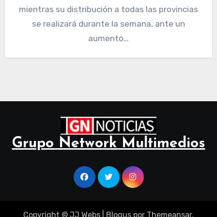
mientras su distribución a todas las provincias
se realizará durante la semana, ante un
aumento…
Grupo Network Multimedios
Copyright © JJ Webs
|
Blogus
por
Themeansar
.