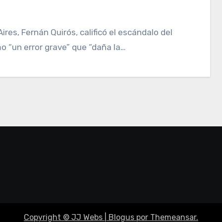
mo “un error grave” que “daña la…
Copyright © JJ Webs
|
Blogus
por
Themeansar
.