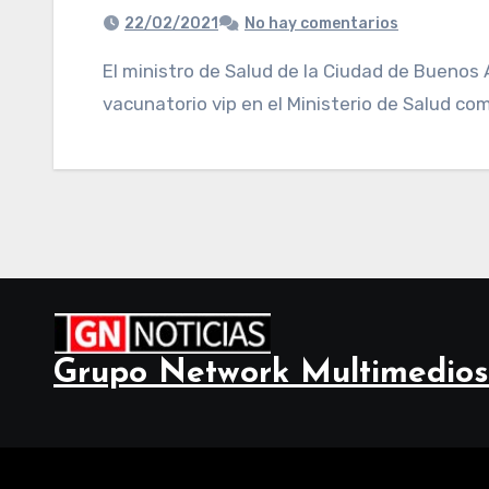
22/02/2021
No hay comentarios
El ministro de Salud de la Ciudad de Buenos Aires, Fernán Quirós, calificó el escándalo del
vacunatorio vip en el Ministerio de Salud co
Grupo Network Multimedios