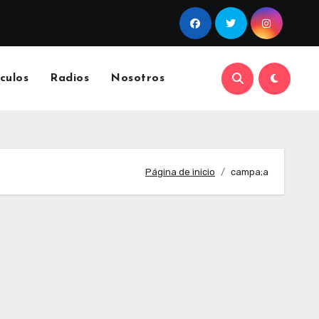
culos
Radios
Nosotros
Página de inicio
campa;a