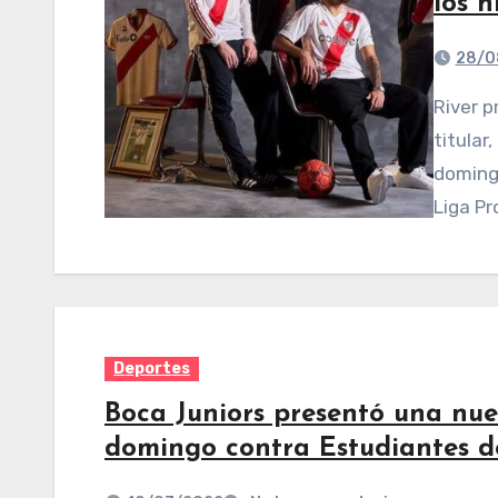
los h
28/0
River presentó este miércoles su nueva camiseta
titular
domingo
Liga Pr
Deportes
Boca Juniors presentó una nue
domingo contra Estudiantes d