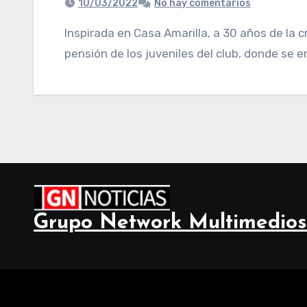
10/03/2022
No hay comentarios
Inspirada en Casa Amarilla, a 30 años de la creación del histórico predio que hoy alberga la
pensión de los juveniles del club, donde se 
Grupo Network Multimedios