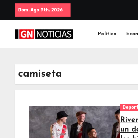
Dom. Ago 9th, 2026
Política
Eco
camiseta
Depor
Rive
un de