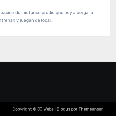
entrenan y juegan de local…
Copyright © JJ Webs
|
Blogus
por
Themeansar
.