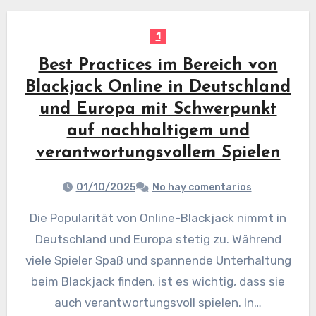
1
Best Practices im Bereich von
Blackjack Online in Deutschland
und Europa mit Schwerpunkt
auf nachhaltigem und
verantwortungsvollem Spielen
01/10/2025
No hay comentarios
Die Popularität von Online-Blackjack nimmt in
Deutschland und Europa stetig zu. Während
viele Spieler Spaß und spannende Unterhaltung
beim Blackjack finden, ist es wichtig, dass sie
auch verantwortungsvoll spielen. In…