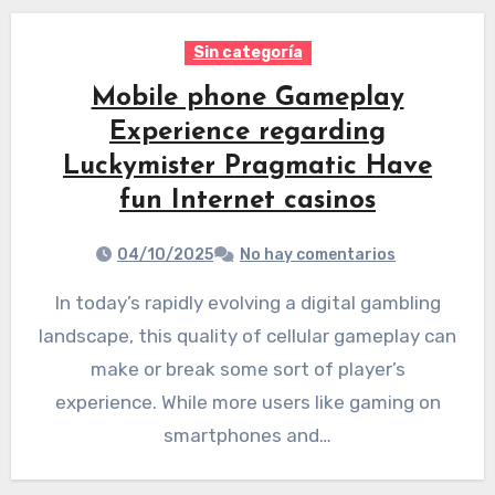
Sin categoría
Mobile phone Gameplay
Experience regarding
Luckymister Pragmatic Have
fun Internet casinos
04/10/2025
No hay comentarios
In today’s rapidly evolving a digital gambling
landscape, this quality of cellular gameplay can
make or break some sort of player’s
experience. While more users like gaming on
smartphones and…