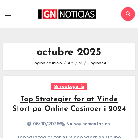
octubre 2025
Página de inicio
AM
V
Página 14
Sin categoría
Top Strategier for at Vinde
Stort på Online Casinoer i 2024
05/10/2025
No hay comentarios
Top Strategier for at Vinde Stort på Online