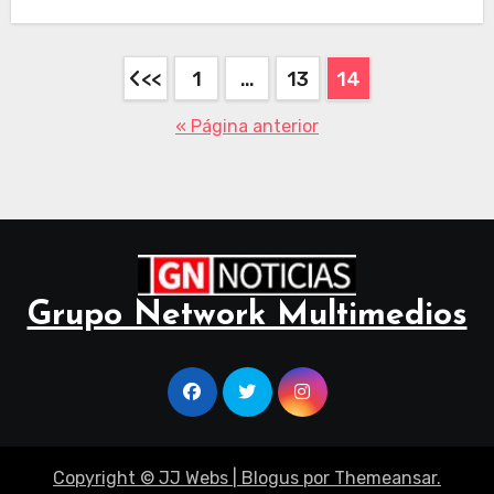
1
…
13
14
« Página anterior
Grupo Network Multimedios
Copyright © JJ Webs
|
Blogus
por
Themeansar
.